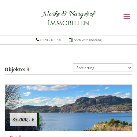
0170 7161791
nach Vereinbarung
Objekte:
3
35.000,- €