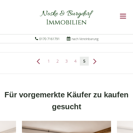
0170 7161791
nach Vereinbarung
1
2
3
4
5
Für vorgemerkte Käufer zu kaufen
gesucht