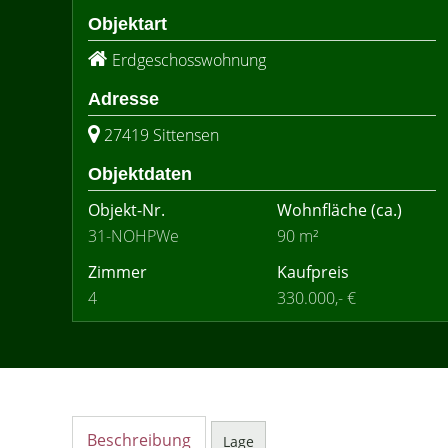
Objektart
Erdgeschosswohnung
Adresse
27419 Sittensen
Objektdaten
Objekt-Nr.
Wohnfläche
(ca.)
31-NOHPWe
90 m²
Zimmer
Kaufpreis
4
330.000,- €
Beschreibung
Lage