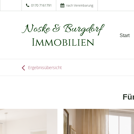
0170 7161791
nach Vereinbarung
Start
Ergebnisübersicht
Fü